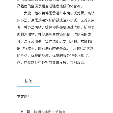
高强度的金属表层变成强度很低的化合物。
为此，熔模铸件常需进行中期防锈处置。防锈
的办法，通常选用水剂防锈或油料防锈。无论选用
哪一种办法防锈，铸件预先都要通过洗刷，铲除表
面的污浊物，并促进其生成钝化膜。洗刷液的成
分、温度及用处。铸件洗刷后要用热的、枯燥的压
缩空气吹干，随即进行防锈处置。 我们愿以“优惠
的价格、优良的品质、优质的服务”与您密切合
作，热忱欢迎中外客商共谋发展，共创双赢。
标签
本文网址：
上一篇：
铸钢的铸造工艺特点