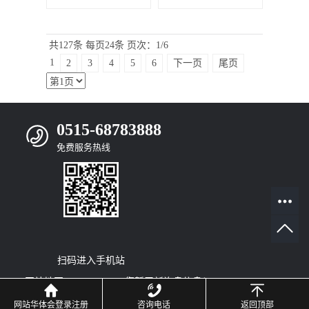
共127条
每页24条
页次：1/6
1
2
3
4
5
6
下一页
尾页
0515-68783888
免费服务热线
扫码进入手机站
网站地图
|
RSS
|
XML
|
您暂无新询盘信息！
© 2022
Copyright
网站华体会登录注册
咨询电话
返回顶部