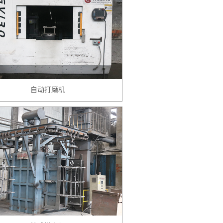
自动打磨机