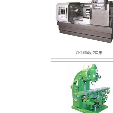
CK6150数控车床