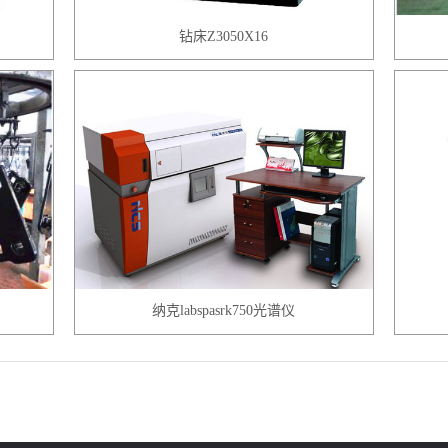
钻床Z3050X16
纳克labspasrk750光谱仪