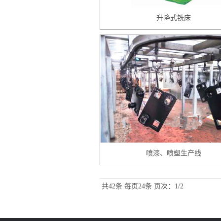
升降式铣床
喷漆、喷塑生产线
共42条
每页24条
页次：1/2