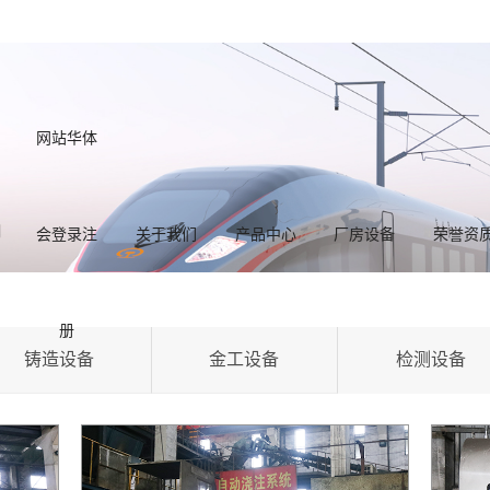
网站华体
会登录注
关于我们
产品中心
厂房设备
荣誉资
册
铸造设备
金工设备
检测设备