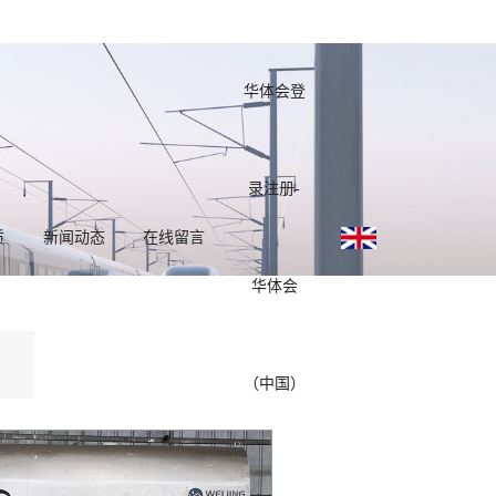
华体会登
录注册-
质
新闻动态
在线留言
华体会
（中国）