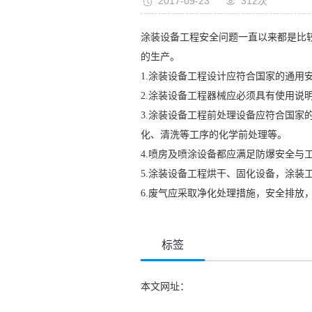
2017-09-23
312次
涂装设备工程安全问题一直以来都是比
的生产。
1.涂装设备工程设计应符合国家的通用
2.涂装设备工程器械应必须具有使用说
3.涂装设备工程前处理设备应符合国
化、清洗等工序的化学前处理等。
4.喷房及喷涂设备都应满足防爆安全与
5.涂装设备工程烘干、固化设备，涂
6.废气应采取净化处理措施，安全排放
标签
本文网址：