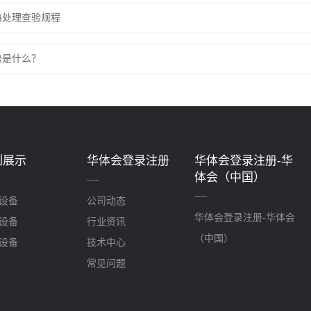
热处理查验规程
势是什么？
例展示
华体会登录注册
华体会登录注册-华
体会（中国）
设备
公司动态
华体会登录注册-华体会
设备
行业资讯
（中国）
设备
技术中心
常见问题