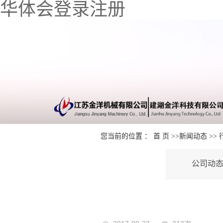
华体会登录注册
您当前的位置 ：
首 页
>>
新闻动态
>>
公司动