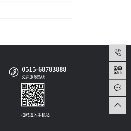
0
0515-68783888
免费服务热线
扫码进入手机站