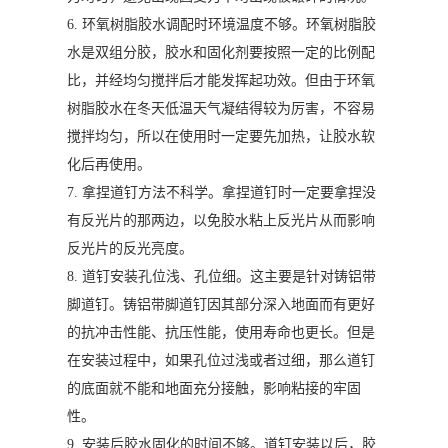
6. 环氧树脂胶水调配时环境温度不够。环氧树脂胶
水是双组分胶，胶水和固化剂要按照一定的比例配
比，并经均匀搅拌后才能发挥起功效。但由于环氧
树脂胶水在冬天低温天气凝结得较为厉害，不容易
搅拌均匀，所以在使用时一定要先加热，让胶水软
化后再使用。
7. 拿捏道钉方法不科学。拿捏道钉时一定要拿捏没
有反光片的那两边，以免胶水粘上反光片从而影响
反光片的反光亮度。
8. 道钉安装孔位浅、孔位细。这主要是针对铸铝带
脚道钉。铸铝带脚道钉因其部分深入地面而有更好
的抗冲击性能、抗压性能，使用寿命也更长。但是
在安装过程中，如果孔位过浅或者过细，那么道钉
的底面就不能和地面充分接触，影响粘接的牢固
性。
9. 安装后胶水固化的时间不够。道钉安装以后，胶