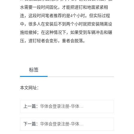
水需要一段时间固化，才能把道钉和地面紧紧相
连，这段时间笔者推荐的是4个小时。但实际过程
中，很多人在安装后不到两个小时就把安装隔离设
施给撤掉；在这种情况下，如果受到车辆冲击和碾
压，道钉轻者会变形，重者会脱落。
标签
本文网址：
上一篇：
华体会登录注册-华体会（中国） 祝大家节日快乐
下一篇：
华体会登录注册-华体会（中国） 恭贺新春之喜