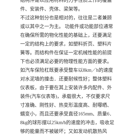
结构件是以应用材料的力学性质工作的覆盖
件、安装件、壳体、梁架等。
不过这种划分也是相对的，往往是二者兼顾
或以其中之一为主。 功能件或功能部位通常
在确保所需的物化性能的基础上，还要满足
一定的结构上的要求，如塑料折页、塑料片
簧等。而结构件在保证一定机械性能的前提
下也必须满足必要的物理性能方面的要求。
如汽车保险杠既要承受整车以8km／h的速度
对水泥墙的撞击．还要耐候性好；整体塑料
仪表板，由于要在其上安装许多内配件、外
装件(汽车仪表等)，承载很大，不仅要求尺
寸准确、刚性好、热变形温度高、耐曝晒、
蠕变小，而且还要承受直径165mm、质量6．
8kg的球形摆以25km/h的速度的冲击，吸收足
够的能量而不被破坏；又如发动机散热风