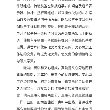
件所组成。转辙装置也称扳道器，由闸座及道岔表
示器、拉杆、拐杆等组成，以来操作尖轨的左右摆
动以及改变道岔的开通方向。辙岔设置于道岔侧线
钢轨与主线钢轨的相交处，护轨设于辙岔的两侧。
单开道岔是把一条轨道分支为两条或两条以上的轨
道，使机车车辆由一条线路转往另一条线路的基本
设置。道岔号码使用辙叉号来表示的，叉心两边工
作边的交角，称之为辙叉角，辙叉角的余切值称之
为辙叉号数。
辙岔由翼轨和叉心组成，翼轨是叉心旁边两根
弯折的钢轨，是车轮进出叉心的过渡装置。叉心两
工作边的交角，称之为辙叉角，辙叉角的余切值称
之为辙叉号。连接部分的作用是连接转辙器和辙
岔，他有直股和曲股两部分，直股和普通直线线路
一样，曲股一般为圆曲线，也叫导曲线。普通枕木
那么为何要设计护轨呢，因为道岔时存在有害空间