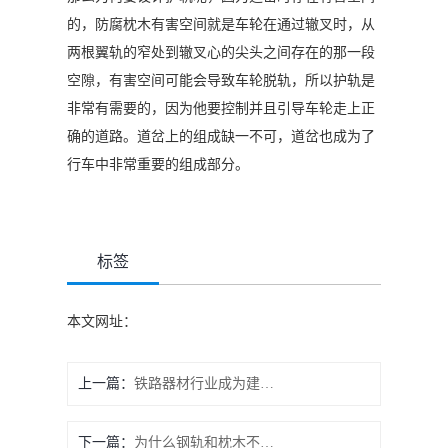
的，防腐枕木有害空间就是车轮在通过辙叉时，从
两根翼轨的窄处到辙叉心的尖头之间存在的那一段
空隙，有害空间可能会导致车轮脱轨，所以护轨是
非常有需要的，因为他要控制并且引导车轮走上正
确的道路。道岔上的组成缺一不可，道岔也成为了
行车中非常重要的组成部分。
标签
本文网址：
上一篇：
铁路器材行业成为建材市场中的中流砥柱行业
下一篇：
为什么钢轨和枕木不直接铺设在地面上？