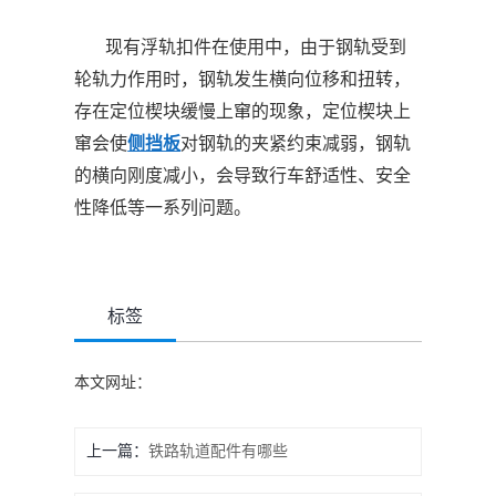
现有浮轨扣件在使用中，由于钢轨受到
轮轨力作用时，钢轨发生横向位移和扭转，
存在定位楔块缓慢上窜的现象，定位楔块上
窜会使
侧挡板
对钢轨的夹紧约束减弱，钢轨
的横向刚度减小，会导致行车舒适性、安全
性降低等一系列问题。
标签
本文网址：
上一篇：
铁路轨道配件有哪些