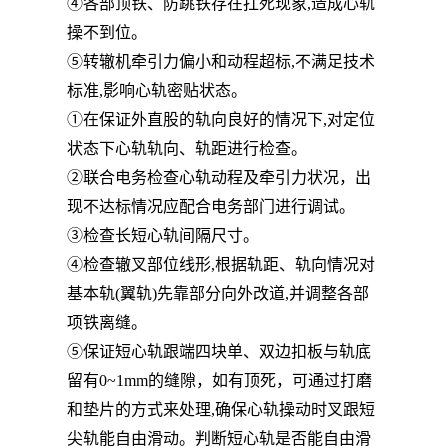
④各部顶铁、防跳铁存在扛死现象,造成心轨
操不到位。
⑤转辙机牵引力偏小和动程超标,不满足技术
标准,影响心轨密贴状态。
①在保证外直股的轨向良好的情况下,对定位
状态下心轨轨向、轨距进行检查。
②联合电务检查心轨动程及牵引力状况，出
现不达标情况应配合电务部门进行调试。
③检查长短心轨间隔尺寸。
④检查辙叉部位线形,根据轨距、轨向情况对
基本轨(翼轨)先靠部分向外改道,并调整各部
项铁离缝。
⑤保证短心轨跟端四块单、双边扣板与轨底
留有0~1mm的缝隙，如有顶死，可通过打磨
和垫片的方式来处理,确保心轨操动时叉跟短
尖轨能自由滑动。判断短心轨是否能自由滑