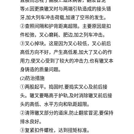
直股而忽视了曲股;c.道床病害，翻浆冒泥
等;d.因更换辙叉时与两端引轨造成的接头错
牙,加大列车冲击荷载,加速了空吊的发生。
②查照间隔和护背距离超限。主要原因是扣
件松弛，叉心磨耗、肥边,加之列车冲击。
③叉心掉块。这是因为叉心较低，叉心前后
高低方向不好，产生高低差,加大了叉心的作
用力,使叉心受到了较大的冲击力,也有辙叉本
身铸造的质量问题。
(2)防治措施
①两股起平。捣固时,要捣实叉心及前后接
头。辙叉要略高于护轨,及时消除辙叉前后接
头的高低、水平方向和轨距超限。
②清筛辙叉部分的道床,防止翻浆冒泥,要保持
排水良好。
③复紧扣件螺栓，达到扭矩标准。