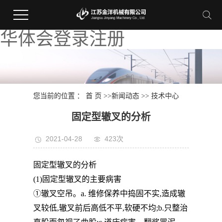
华体会登录注册
您当前的位置 ：
首 页
>>
新闻动态
>>
技术中心
固定型辙叉的分析
2021-04-28
423次
固定型辙叉的分析
(1)固定型辙叉的主要病害
①辙叉空吊。a. 维修保养中捣固不实,造成辙
叉较低,辙叉前后高低不平,软硬不均;b.只整治