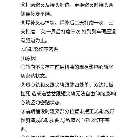
④打磨辙叉及接头肥边。更换辙叉时接头两
侧连接要平顺。
⑤焊补叉心掉块。焊补后二天打磨一次，三
天打磨二次,一周后打磨三次,打到列车碾压没
有肥边为止。
2.心轨竖切不密贴
(1)原因
①轨向不良存在前后扭曲的现象影响心轨竖
切密贴状态。
②短心轨和叉跟尖轨跟端四处单、双边扣板
扛死,造成道岔岔跟短尖轨无法自由伸缩,影响
心轨竖切密贴状态。
③前期铺设时辙叉部分位置未摆正,心轨线形
倾斜造成心轨扭曲,导致道岔心轨竖切不密
贴。