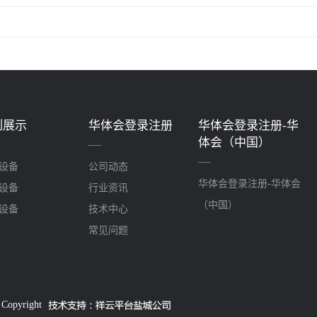
例展示
华体会登录注册
华体会登录注册-华
体会（中国）
设备
公司动态
华体会登录注册-华体会
设备
行业资讯
（中国）
设备
技术中心
常见问题
opyright