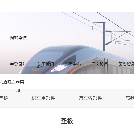
网站华体
会登录注
关于我们
产品中心
厂房设备
荣誉资
轨道减震器类
册
垫板
机车用部件
汽车零部件
高
垫板