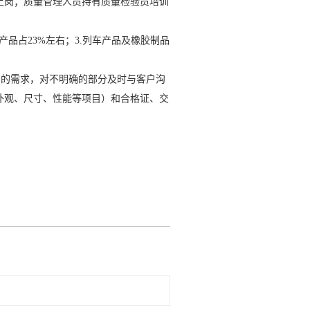
上岗；质量管理人员持有质量检验员培训
产品占23%左右；3.列车产品及橡胶制品
户的需求，对不明确的部分及时与客户沟
外观、尺寸、性能等项目）和合格证、交