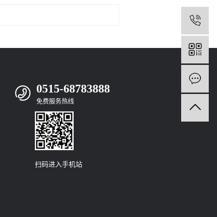
0
0515-68783888
免费服务热线
扫码进入手机站