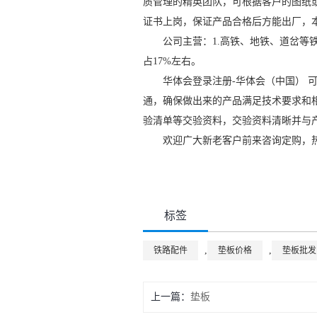
质管理的精英团队，可根据客户的图纸
证书上岗，保证产品合格后方能出厂，
公司主营：1.高铁、地铁、道岔等铁
占17%左右。
华体会登录注册-华体会（中国）
通，确保做出来的产品满足技术要求和
验清单等交验资料，交验资料清晰并与
欢迎广大新老客户前来咨询定购，热线电话
标签
,
,
铁路配件
垫板价格
垫板批发
上一篇：
垫板