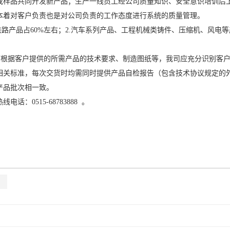
或样品共同开发新产品；生产一线员工经公司质量知识、安全意识培训后
本着对客户负责也是对公司负责的工作态度进行系统的质量管理。
路产品占60%左右；2.汽车系列产品、工程机械类铸件、压缩机、风电等
 可根据客户提供的所需产品的技术要求、制造图纸等，我司应充分识别客
相关标准，每次交货时均需同时提供产品自检报告（包含技术协议规定的
产品批次相一致。
：0515-68783888 。