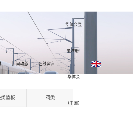
华体会登
录注册-
质
新闻动态
在线留言
华体会
铁类垫板
阀类
（中国）