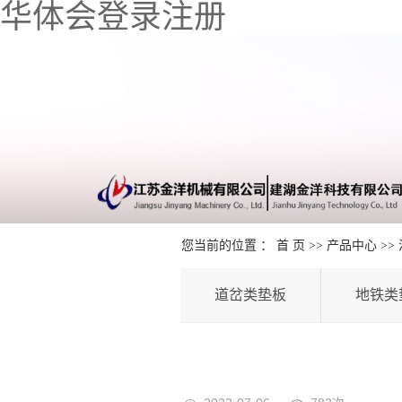
华体会登录注册
您当前的位置 ：
首 页
>>
产品中心
>>
道岔类垫板
地铁类