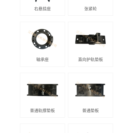
右悬挂座
张紧轮
轴承座
直向护轨垫板
普通轨撑垫板
普通垫板