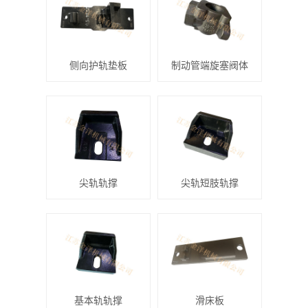
侧向护轨垫板
制动管端旋塞阀体
尖轨轨撑
尖轨短肢轨撑
基本轨轨撑
滑床板