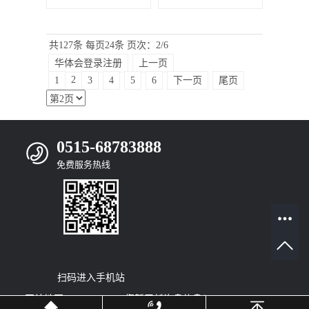
共127条
每页24条
页次：2/6
华体会登录注册
上一页
2
1
3
4
5
6
下一页
尾页
0515-68783888
免费服务热线
扫码进入手机站
网站地图
|
RSS
|
XML
|
您暂无新询盘信息！
© 2022