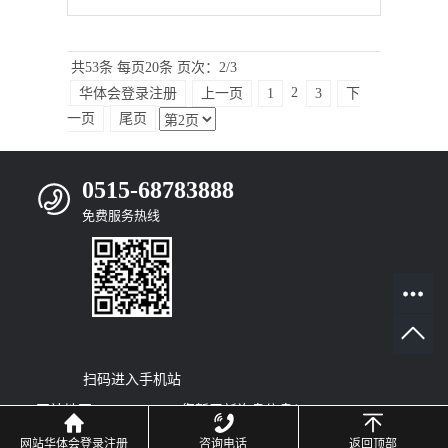
共53条
每页20条
页次：2/3
2
华体会登录注册
上一页
1
3
下
一页
尾页
0515-68783888
免费服务热线
扫码进入手机站
网站地图
|
RSS
|
XML
|
您暂无新询盘信息！
© 2022
Copyright
网站华体会登录注册
咨询电话
返回顶部